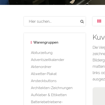
Kuv
Warengruppen
Die Ver
Abiturzeitung
zeichne
Adventszeitkalender
Bilder
matten 
Aktenordner
links o
Allwetter-Plakat
ausgez
Ansteckbuttons
Architekten-Zeichnungen
Aufkleber & Ettiketten
Batteriebetriebene-